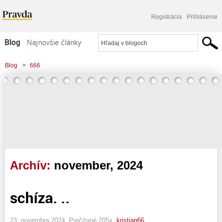
Registrácia
Prihlásenie
Blog
Najnovšie články
Najčítanejšie články
Blog
>
666
Najkomentovanejšie články
Zoznam blogov
Komerčné blogy
Archív:
november, 2024
schíza. ..
23. novembra 2024, Prečítané 205x,
kristian66