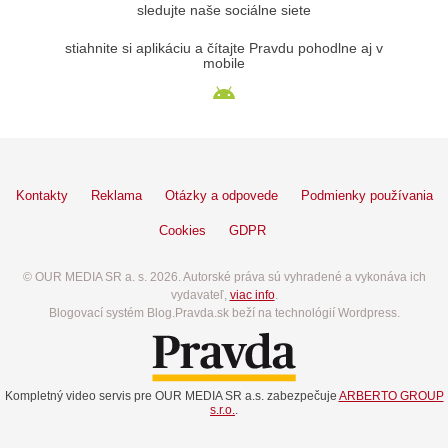
sledujte naše sociálne siete
stiahnite si aplikáciu a čítajte Pravdu pohodlne aj v
mobile
Kontakty
Reklama
Otázky a odpovede
Podmienky používania
Cookies
GDPR
© OUR MEDIA SR a. s. 2026. Autorské práva sú vyhradené a vykonáva ich
vydavateľ,
viac info
.
Blogovací systém Blog.Pravda.sk beží na technológií Wordpress.
Kompletný video servis pre OUR MEDIA SR a.s. zabezpečuje
ARBERTO GROUP
s.r.o.
.