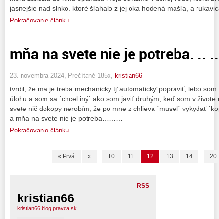
jasnejšie nad slnko. ktoré šľahalo z jej oka hodená mašľa, a rukavi
Pokračovanie článku
mňa na svete nie je potreba. .. .. 
23. novembra 2024, Prečítané 185x,
kristian66
tvrdil, že ma je treba mechanicky tj´automaticky´popraviť, lebo so
úlohu a som sa ´chcel iný´ ako som javiť druhým, keď som v živote n
svete nič dokopy nerobím, že po mne z chlieva ´musel´ vykydať ´ko
a mňa na svete nie je potreba………
Pokračovanie článku
« Prvá
«
...
10
11
12
13
14
...
20
RSS
kristian66
kristian66.blog.pravda.sk