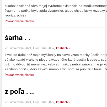
alkohol posledná fáza mojej zvrátenej existencie na medikamentoch
fragmentu patika kryje záda dysgenika, alebo chyba lávky rozpaky c
repríza schíza… ..
Pokračovanie článku
šarha . .
23. novembra 2024, Prečítané 205x,
kristian66
život ide ďalej než moje myšlienky na slovo vzaté masky údolia hor
sú ako najaté vrahyne plodu ukvapeného ktorý pustila k vode .. s
mám o dôvod žiť menej než keby som nikdy nebol sanovať nie je ko
každého pocitu, ktorý zavážil mamo smrti som sa priblížil z hnusu 
Pokračovanie článku
z poľa . ..
23. novembra 2024, Prečítané 287x,
kristian66