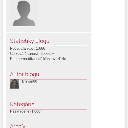
Štatistiky blogu
Počet článkov: 1,666
Celková čítanosť: 690539x
Priemerná čítanosť článkov: 414x
Autor blogu
kristian66
Kategórie
Nezaradené
(1 666)
Archív