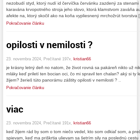
nezobudí styd, ktorý nudí id červíčka červánku zazdený za stenami z
karavána krvopotného stroja jeho slovo, ktorá klamstvom zaváňa au
afekte na, ktorý skočil ako na koňa vypliesnený mrchožrút tvorstva 
Pokračovanie článku
opilosti v nemilosti ?
23. novembra 2024, Prečítané 197x,
kristian66
je krásny letný deň no natom, že život rovná sa pakáreň nikto už ni
mláky keď priletí ten bocian oci, čo mi spravil ten chalan? aký si ty
žijem? žerieš túto panorámu záštity opilosti v nemilosti ? ..
Pokračovanie článku
viac
23. novembra 2024, Prečítané 191x,
kristian66
keď žijem rád by som o tom niečo vedel, kto som odkiaľ som, a 
spievam, keď ma priškrtia ulievam sa šetrím sily na poslednú cestu