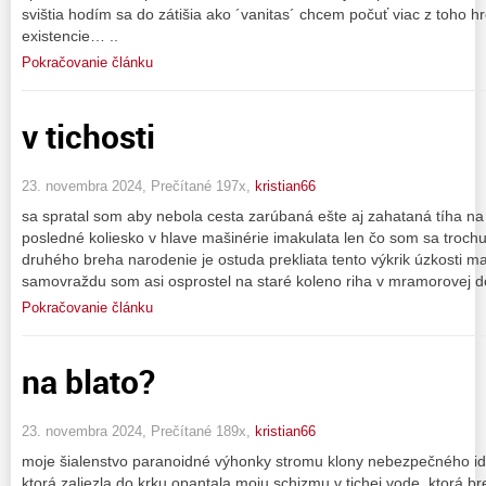
svištia hodím sa do zátišia ako ´vanitas´ chcem počuť viac z toho 
existencie… ..
Pokračovanie článku
v tichosti
23. novembra 2024, Prečítané 197x,
kristian66
sa spratal som aby nebola cesta zarúbaná ešte aj zahataná tíha na
posledné koliesko v hlave mašinérie imakulata len čo som sa troc
druhého breha narodenie je ostuda prekliata tento výkrik úzkosti m
samovraždu som asi osprostel na staré koleno riha v mramorovej 
Pokračovanie článku
na blato?
23. novembra 2024, Prečítané 189x,
kristian66
moje šialenstvo paranoidné výhonky stromu klony nebezpečného id
ktorá zaliezla do krku opantala moju schizmu v tichej vode, ktorá br