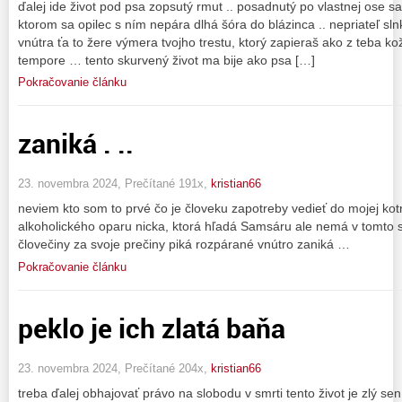
ďalej ide život pod psa zopsutý rmut .. posadnutý po vlastnej ose s
ktorom sa opilec s ním nepára dlhá šóra do blázinca .. nepriateľ sl
vnútra ťa to žere výmera tvojho trestu, ktorý zapieraš ako z teba k
tempore … tento skurvený život ma bije ako psa […]
Pokračovanie článku
zaniká . ..
23. novembra 2024, Prečítané 191x,
kristian66
neviem kto som to prvé čo je človeku zapotreby vedieť do mojej kotr
alkoholického oparu nicka, ktorá hľadá Samsáru ale nemá v tomto 
človečiny za svoje prečiny piká rozpárané vnútro zaniká …
Pokračovanie článku
peklo je ich zlatá baňa
23. novembra 2024, Prečítané 204x,
kristian66
treba ďalej obhajovať právo na slobodu v smrti tento život je zlý se