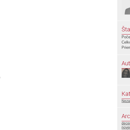
Šta
Poče
Celk
Prie
Aut
a
Kat
Neza
Arc
dece
nove