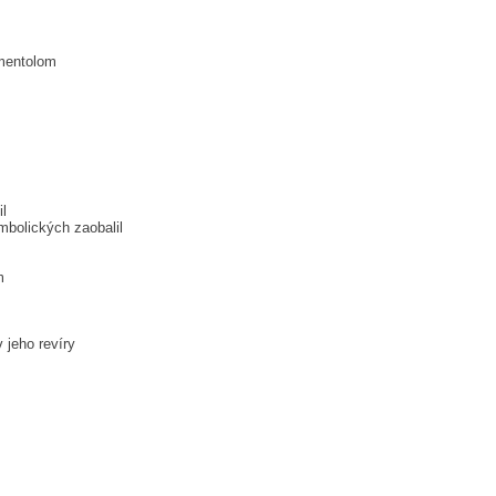
 mentolom
il
bolických zaobalil
m
 jeho revíry