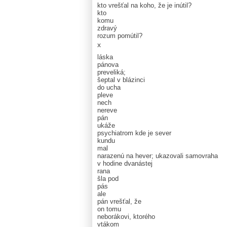
kto vrešťal na koho, že je inútil?
kto
komu
zdravý
rozum pomútil?
x
láska
pánova
preveliká;
šeptal v blázinci
do ucha
pleve
nech
nereve
pán
ukáže
psychiatrom kde je sever
kundu
mal
narazenú na hever; ukazovali samovraha
v hodine dvanástej
rana
šla pod
pás
ale
pán vrešťal, že
on tomu
neborákovi, ktorého
vtákom