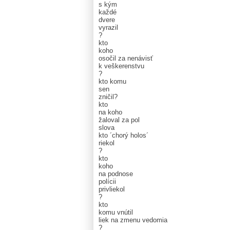
s kým
každé
dvere
vyrazil
?
kto
koho
osočil za nenávisť
k veškerenstvu
?
kto komu
sen
zničil?
kto
na koho
žaloval za pol
slova
kto ´chorý holos´
riekol
?
kto
koho
na podnose
polícii
privliekol
?
kto
komu vnútil
liek na zmenu vedomia
?