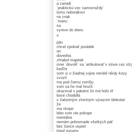
a zariadi
´praktickú vec samovraždy´
tomu neborákovi
na znak
´mieru´
sa
vyreve do éteru
x
pán
chcel zjednať porádek
on
dovedna
zhrabol majetek
mne ´dovolil´ sa ´artikulovať´v slove cez slz
keďže
som si o žiadnej vojne nerobil nikdy kozy
zvozil
ma pod čiernu zemľju
som sa ho mal hroziť
ukazoval v pakárni že má holú riť
bosé chodidlá
s žalostným zlostným výrazom blekotal
že
ma skope
lebo som nie pokope
mentálne
nemám pohromade všetkých päť
bez šance uspieť
trúsil rozumy