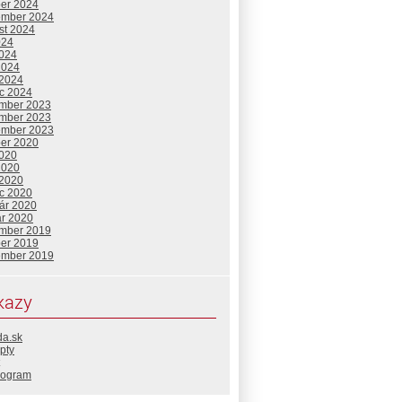
ber 2024
ember 2024
st 2024
024
2024
2024
 2024
c 2024
mber 2023
mber 2023
ember 2023
ber 2020
2020
2020
 2020
c 2020
uár 2020
ár 2020
mber 2019
ber 2019
ember 2019
kazy
da.sk
pty
rogram