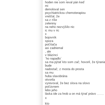
hoden nie som reval pán keď
mi
demoloval sen
psychiatrickou chemoterapiou
vrešťal, že
sa z ríše
zeleniny
na neho nezvýšilo nic
ic mu v ric
x
bojovník
spoza
počítača
asi zadriemal
, ale
v blázinci
´ho napadlo´
sa ma pýtať kto som zač; hovoril, že týrani
bude
nadostač; z mosta do prosta
sa mu
huba slavobrána
otvorila
vyrevoval, že bez slova na slovo
počúvnem
lebo jeho
láska ide za hrob a on má týrať právo …….
x
kto