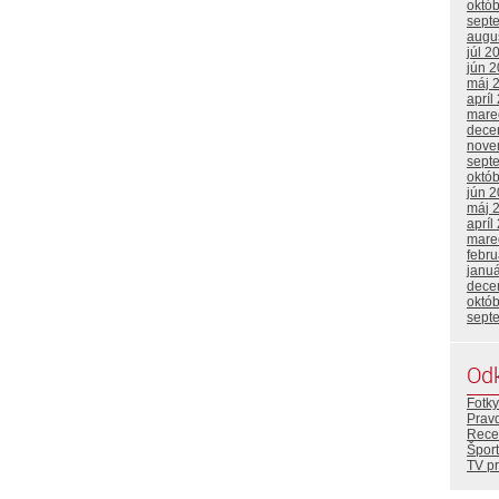
októ
sept
augu
júl 2
jún 
máj 
apríl
mare
dece
nove
sept
októ
jún 
máj 
apríl
mare
febr
janu
dece
októ
sept
Od
Fotky
Prav
Rece
Šport
TV p