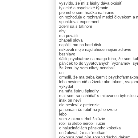
vysvitlo, že mi z lásky dáva okúsiť
fyzické a psychické týranie
pre neho som hračka na hranie
on rozhoduje o rozhraní medzi človekom a
spunktoval experiment
zderil sa s tatinom
aby
ma povalili
zhabali slova
napálili ma na hard disk
riskovali moje najdrahocennejšie zdravie
bezhlavo
šálili psychiatrov na margo toho, že som kal
pániček to do vyvatovaných ´významov´ sym
že ženu by som nikdy nenabalil
on
drmolil, že ma treba karmiť psychofarmako
lebo neviem nič o živote ako takom; svojom
vykydal
na mňa špínu špindíry
mal som sa naháňať s milovanou bytosťou v
inak on neví
ale nesleví z pretenzie
ja nemám čo robiť na jeho svete
lebo
som z okna strhol žalúzie
robil si alebo nerobil ilúzie
o halucináciách pánskeho kokotka
on žaloval, že sa ´motkám´
dokonca pred ním som vzdúchol dakam