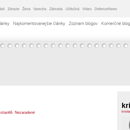
tail
Zdravie
Žena
Varecha
Záhrada
Užitočná
Video
DefenceNews
lánky
Najkomentovanejšie články
Zoznam blogov
Komerčné blog
kr
krist
istian66
,
Nezaradené