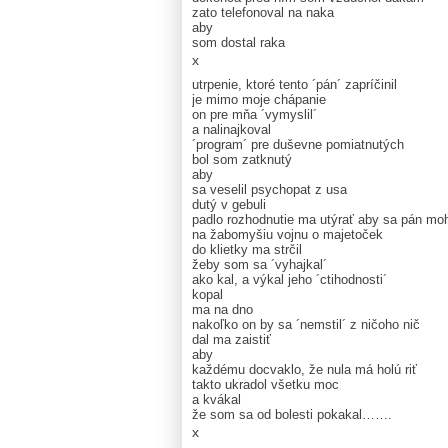
zato telefonoval na naka
aby
som dostal raka
x
utrpenie, ktoré tento ´pán´ zapríčinil
je mimo moje chápanie
on pre mňa ´vymyslil´
a nalinajkoval
´program´ pre duševne pomiatnutých
bol som zatknutý
aby
sa veselil psychopat z usa
dutý v gebuli
padlo rozhodnutie ma utýrať aby sa pán moh
na žabomyšiu vojnu o majetoček
do klietky ma strčil
žeby som sa ´vyhajkal´
ako kal, a výkal jeho ´ctihodnosti´
kopal
ma na dno
nakoľko on by sa ´nemstil´ z ničoho nič
dal ma zaistiť
aby
každému docvaklo, že nula má holú riť
takto ukradol všetku moc
a kvákal
že som sa od bolesti pokakal…….
x