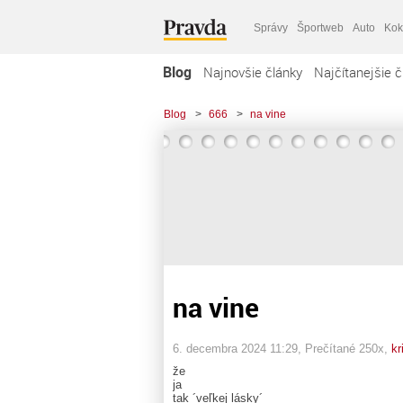
Správy
Športweb
Auto
Kok
Blog
Najnovšie články
Najčítanejšie č
Blog
>
666
>
na vine
na vine
6. decembra 2024 11:29
, Prečítané 250x,
kr
že
ja
tak ´veľkej lásky´