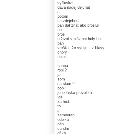
vyfľaskal
dáva nádej dejchat
a
potom
se zdejchnul
pán dal znát ako proslul
ho
pros
o život v blázinci holý bos
pán
vrešťal, že vybije ti z hlavy
chorý
holos
i;
hanbu
robil?
ja
som
sa skoro?
poblil
jeho láska preveliká
ide
za hrob
to
si
samovrah
odpiká
pán
cundru
ofiká