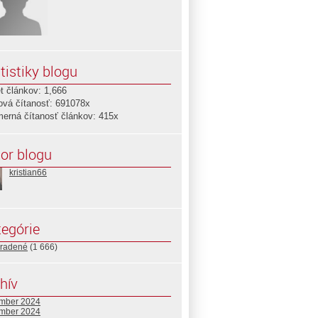
tistiky blogu
t článkov: 1,666
ová čítanosť: 691078x
merná čítanosť článkov: 415x
or blogu
kristian66
egórie
radené
(1 666)
hív
mber 2024
mber 2024