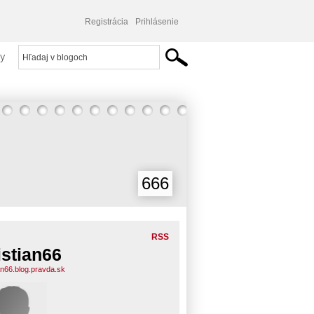
Registrácia
Prihlásenie
y
666
RSS
istian66
ian66.blog.pravda.sk