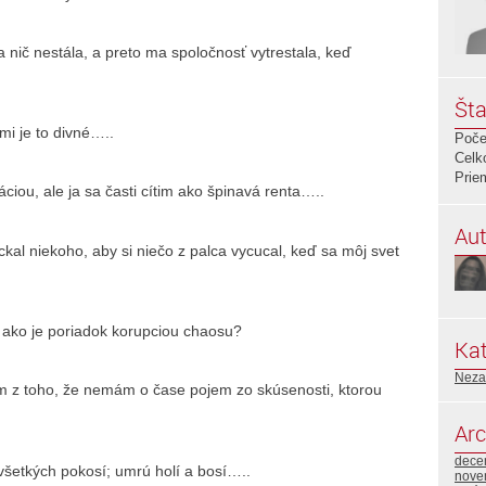
a nič nestála, a preto ma spoločnosť vytrestala, keď
Šta
mi je to divné…..
Poče
Celk
Prie
iou, ale ja sa časti cítim ako špinavá renta…..
Aut
al niekoho, aby si niečo z palca vycucal, keď sa môj svet
k ako je poriadok korupciou chaosu?
Kat
Neza
m z toho, že nemám o čase pojem zo skúsenosti, ktorou
Arc
dece
 všetkých pokosí; umrú holí a bosí…..
nove