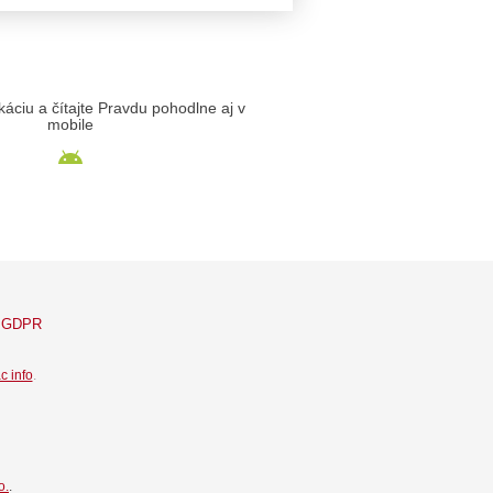
likáciu a čítajte Pravdu pohodlne aj v
mobile
GDPR
c info
.
o.
.