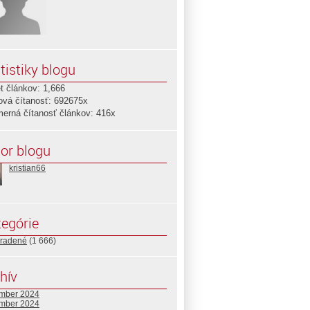
tistiky blogu
t článkov: 1,666
ová čítanosť: 692675x
merná čítanosť článkov: 416x
or blogu
kristian66
egórie
radené
(1 666)
hív
mber 2024
mber 2024