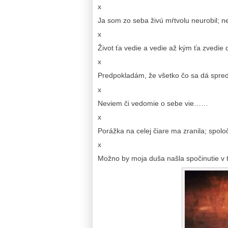
x
Ja som zo seba živú mŕtvolu neurobil; n
x
Život ťa vedie a vedie až kým ťa zvedi
x
Predpokladám, že všetko čo sa dá sp
x
Neviem či vedomie o sebe vie……
x
Porážka na celej čiare ma zranila; spol
x
Možno by moja duša našla spočinutie v 