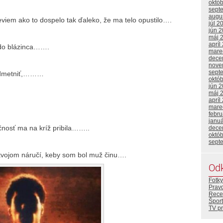
októ
sept
augu
eviem ako to dospelo tak ďaleko, že ma telo opustilo….
júl 2
jún 
máj 
apríl
e do blázinca…….
mare
dece
nove
sept
redmetniť,………
októ
jún 
máj 
apríl
mare
febr
janu
očnosť ma na kríž pribila……..
dece
októ
sept
tvojom náručí, keby som bol muž činu….
Od
Fotky
Prav
Rece
Šport
TV p