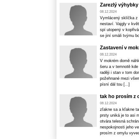
Zarezlý výhybky
08.12.2024
Vymlácený sklíčka z v
nestaví. Vajgly v kvě
spí utopený v kopřivác
se jiní smáli tvýmu boj
Zastavení v mo
08.12.2024
V mokrém domě náhle 
šeru a v temnotě kde
raději i stan v tom 
požehnané mezi všemi
písní dál tou [...]
tak ho prosím z
08.12.2024
zľakne sa a kľakne t
prsty uniká je to as
otvára telesná schrán
nespokojnosti jeho ve
prosím z omylu vyve