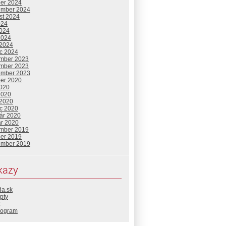
ber 2024
ember 2024
st 2024
024
2024
2024
 2024
c 2024
mber 2023
mber 2023
ember 2023
ber 2020
2020
2020
 2020
c 2020
uár 2020
ár 2020
mber 2019
ber 2019
ember 2019
kazy
da.sk
pty
rogram