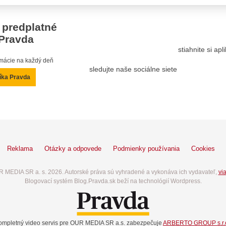
 predplatné
Pravda
stiahnite si ap
ormácie na každý deň
sledujte naše sociálne siete
íka Pravda
Reklama
Otázky a odpovede
Podmienky používania
Cookies
 MEDIA SR a. s. 2026. Autorské práva sú vyhradené a vykonáva ich vydavateľ,
via
Blogovací systém Blog.Pravda.sk beží na technológií Wordpress.
ompletný video servis pre OUR MEDIA SR a.s. zabezpečuje
ARBERTO GROUP s.r.