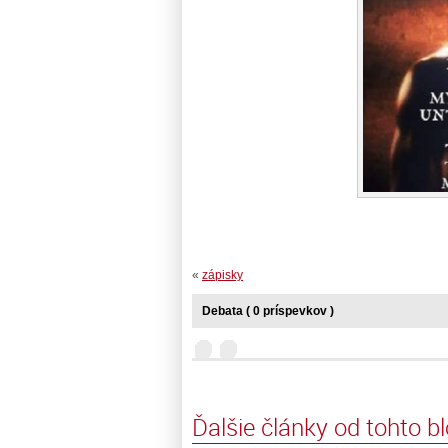
«
zápisky
Debata ( 0 príspevkov )
Ďalšie články od tohto b