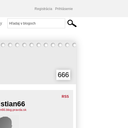
Registrácia
Prihlásenie
y
666
RSS
istian66
ian66.blog.pravda.sk