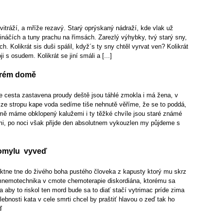
itráží, a mříže rezavý. Starý oprýskaný nádraží, kde vlak už
tináčích a tuny prachu na římsách. Zarezlý výhybky, tvý starý sny,
h. Kolikrát sis duši spálil, když´s ty sny chtěl vyrvat ven? Kolikrát
i s osudem. Kolikrát se jiní smáli a [...]
krém domě
cesta zastavena proudy deště jsou táhlé zmokla i má žena, v
 ze stropu kape voda sedíme tiše nehnutě věříme, že se to poddá,
domě máme obklopený kalužemi i ty těžké chvíle jsou staré známé
, po noci však přijde den absolutnem vykouzlen my půjdeme s
 omylu vyveď
aktne tne do živého boha pustého človeka z kapusty ktorý mu skrz
i mnemotechnika v cmote chemoterapie diskordiána, ktorému sa
a aby to riskol ten mord bude sa to diať stačí vytrimac príde zima
lebnosti kata v cele smrti chcel by praštiť hlavou o zeď tak ho
ď