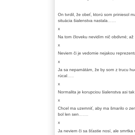
On tvrdil, že obeť, ktorú som priniesol m
situácia šialenstva nastala……
x
Na tom človeku nevidím nič obdivné; až 
x
Neviem či je vedomie nejakou reprezentác
x
Ja sa nepamätám, že by som z trucu huck
rúcal…..
x
Normalita je korupciou šialenstva asi ta
x
Chcel ma uzemniť, aby ma šmarilo o ze
bol len sen…….
x
Ja neviem či sa šťastie nosí, ale smrtka