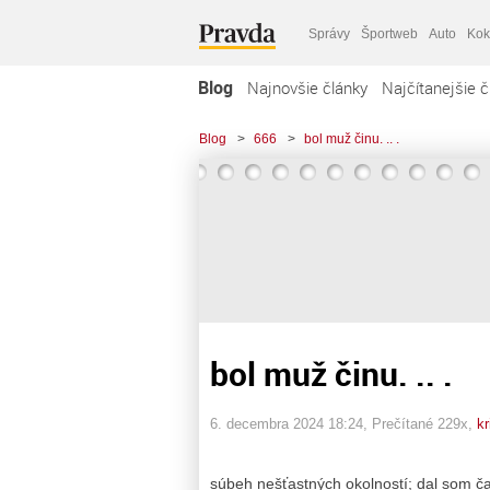
Správy
Športweb
Auto
Kok
Blog
Najnovšie články
Najčítanejšie č
Blog
>
666
>
bol muž činu. .. .
bol muž činu. .. .
6. decembra 2024 18:24
, Prečítané 229x,
kr
súbeh nešťastných okolností; dal som č