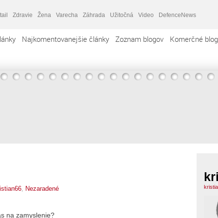
tail
Zdravie
Žena
Varecha
Záhrada
Užitočná
Video
DefenceNews
lánky
Najkomentovanejšie články
Zoznam blogov
Komerčné blog
kr
krist
istian66
,
Nezaradené
as na zamyslenie?