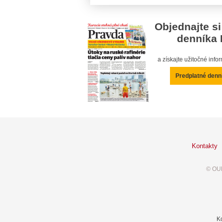
Objednajte si
denníka 
a získajte užitočné inf
Predplatné denn
Kontakty
© OUR
K