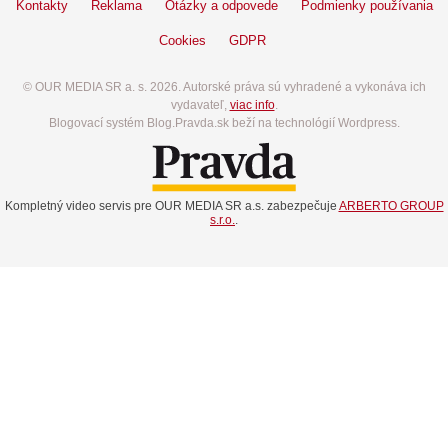
Kontakty
Reklama
Otázky a odpovede
Podmienky používania
Cookies
GDPR
© OUR MEDIA SR a. s. 2026. Autorské práva sú vyhradené a vykonáva ich
vydavateľ,
viac info
.
Blogovací systém Blog.Pravda.sk beží na technológií Wordpress.
Kompletný video servis pre OUR MEDIA SR a.s. zabezpečuje
ARBERTO GROUP
s.r.o.
.