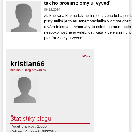
tak ho prosím z omylu vyveď
08.12.2024
zľakne sa a kľakne taktne tne do živého boha pust
prsty uniká je to asi mnemotechnika v cmote chemo
otvára telesná schrána aby to riskol ten mord bude 
nespokojnosti jeho velebnosti kata v cele smrti chc
prosím z omylu vyveď
RSS
kristian66
kristian66.blog.pravda.sk
Štatistiky blogu
Počet článkov: 1,666
Celková čítanosť: 693225x