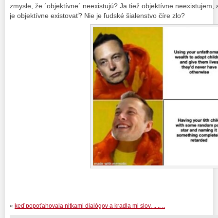
zmysle, že ´objektívne´ neexistujú? Ja tiež objektívne neexistujem
je objektívne existovať? Nie je ľudské šialenstvo číre zlo?
«
keď popoťahovala nitkami dialógov a kradla mi slov. .. .. ..