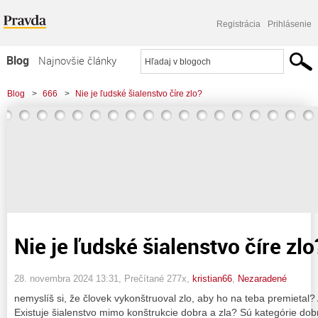
Registrácia
Prihlásenie
Blog
Najnovšie články
Najčítanejšie články
Blog
>
666
>
Nie je ľudské šialenstvo číre zlo?
Najkomentovanejšie články
Zoznam blogov
Komerčné blogy
Nie je ľudské šialenstvo číre zlo
28. novembra 2024 13:31
, Prečítané 277x,
kristian66
,
Nezaradené
nemyslíš si, že človek vykonštruoval zlo, aby ho na teba premietal? A
Existuje šialenstvo mimo konštrukcie dobra a zla? Sú kategórie do