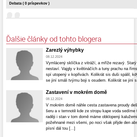
Debata ( 0 príspevkov )
Ďalšie články od tohto blogera
Zarezlý výhybky
08.12.2024
Vymlácený sklíčka z vitráží, a mříže rezavý. Starý
nestaví. Vajgly v květináčích a tuny prachu na řím
spí utopený v kopřivách. Kolikrát sis duši spálil, k
se jiní smáli tvýmu boji s osudem. Kolikrát se jiní sm
Zastavení v mokrém domě
08.12.2024
V mokrém domě náhle cesta zastavena proudy dešt
šeru a v temnotě kde ze stropu kape voda sedíme t
raději i stan v tom domě máme obklopený kalužemi 
požehnané mezi všemi, po noci však přijde den a
písní dál tou [...]