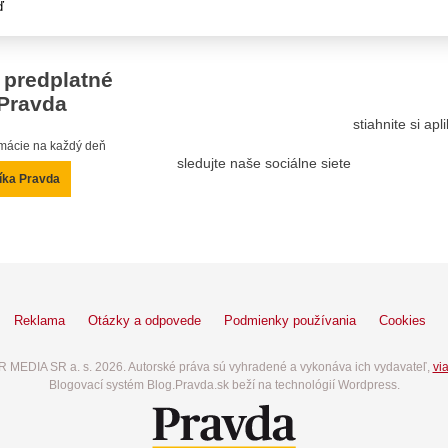
ď
 predplatné
Pravda
stiahnite si ap
ormácie na každý deň
sledujte naše sociálne siete
íka Pravda
Reklama
Otázky a odpovede
Podmienky používania
Cookies
 MEDIA SR a. s. 2026. Autorské práva sú vyhradené a vykonáva ich vydavateľ,
via
Blogovací systém Blog.Pravda.sk beží na technológií Wordpress.