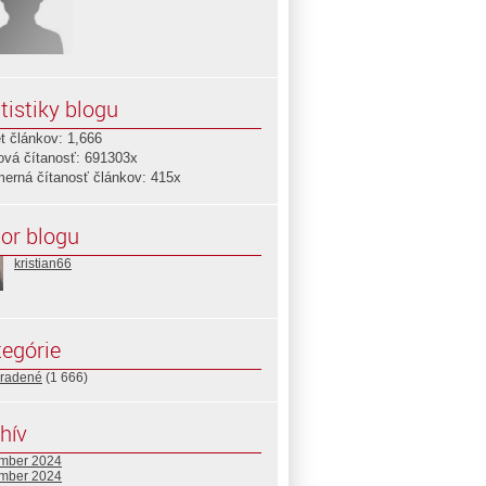
tistiky blogu
t článkov: 1,666
ová čítanosť: 691303x
merná čítanosť článkov: 415x
or blogu
kristian66
egórie
radené
(1 666)
hív
mber 2024
mber 2024