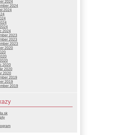
ber 2024
ember 2024
st 2024
024
2024
2024
 2024
c 2024
mber 2023
mber 2023
ember 2023
ber 2020
2020
2020
 2020
c 2020
uár 2020
ár 2020
mber 2019
ber 2019
ember 2019
kazy
da.sk
pty
rogram