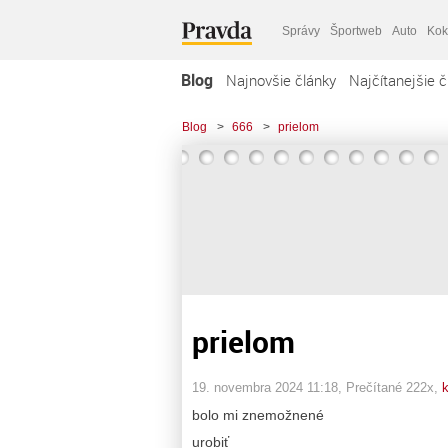
Správy
Športweb
Auto
Kok
Blog
Najnovšie články
Najčítanejšie č
Blog
>
666
>
prielom
prielom
19. novembra 2024 11:18
, Prečítané 222x,
k
bolo mi znemožnené
urobiť