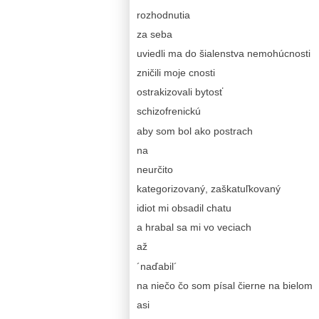
rozhodnutia
za seba
uviedli ma do šialenstva nemohúcnosti
zničili moje cnosti
ostrakizovali bytosť
schizofrenickú
aby som bol ako postrach
na
neurčito
kategorizovaný, zaškatuľkovaný
idiot mi obsadil chatu
a hrabal sa mi vo veciach
až
´naďabil´
na niečo čo som písal čierne na bielom
asi