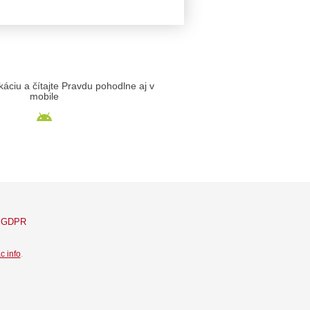
likáciu a čítajte Pravdu pohodlne aj v
mobile
GDPR
c info
.