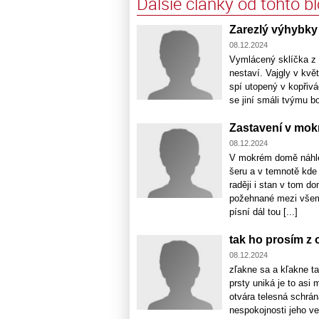
Ďalšie články od tohto b
Zarezlý výhybky
08.12.2024
Vymlácený sklíčka z v
nestaví. Vajgly v kvě
spí utopený v kopřivác
se jiní smáli tvýmu boj
Zastavení v mo
08.12.2024
V mokrém domě náhle 
šeru a v temnotě kde
raději i stan v tom 
požehnané mezi všemi
písní dál tou [...]
tak ho prosím z
08.12.2024
zľakne sa a kľakne t
prsty uniká je to as
otvára telesná schrán
nespokojnosti jeho ve