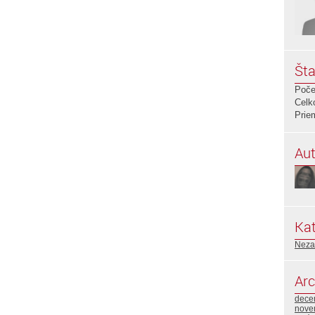
Šta
Poče
Celk
Prie
Aut
Kat
Neza
Arc
dece
nove