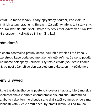
logera
itráží, a mříže rezavý. Starý oprýskaný nádraží, kde vlak už
tináčích a tuny prachu na římsách. Zarezlý výhybky, tvý starý sny,
h. Kolikrát sis duši spálil, když´s ty sny chtěl vyrvat ven? Kolikrát
i s osudem. Kolikrát se jiní smáli a [...]
krém domě
cesta zastavena proudy deště jsou táhlé zmokla i má žena, v
 ze stropu kape voda sedíme tiše nehnutě věříme, že se to poddá,
domě máme obklopený kalužemi i ty těžké chvíle jsou staré známé
, po noci však přijde den absolutnem vykouzlen my půjdeme s
 omylu vyveď
aktne tne do živého boha pustého človeka z kapusty ktorý mu skrz
i mnemotechnika v cmote chemoterapie diskordiána, ktorému sa
a aby to riskol ten mord bude sa to diať stačí vytrimac príde zima
lebnosti kata v cele smrti chcel by praštiť hlavou o zeď tak ho