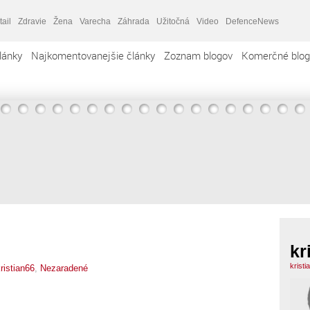
tail
Zdravie
Žena
Varecha
Záhrada
Užitočná
Video
DefenceNews
lánky
Najkomentovanejšie články
Zoznam blogov
Komerčné blog
kr
krist
ristian66
,
Nezaradené