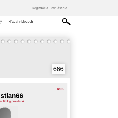
Registrácia
Prihlásenie
y
666
RSS
istian66
ian66.blog.pravda.sk