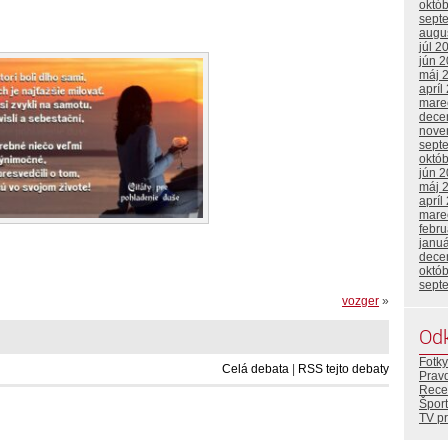
októ
sept
augu
júl 2
jún 
máj 
apríl
mare
dece
nove
sept
októ
jún 
máj 
apríl
mare
febr
janu
dece
októ
sept
vozger
»
Od
Fotky
Celá debata
|
RSS tejto debaty
Prav
Rece
Šport
TV p