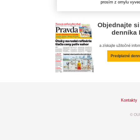
prosím z omylu vyve
Objednajte si
denníka 
a získajte užitočné inf
Predplatné denn
Kontakty
© OUR