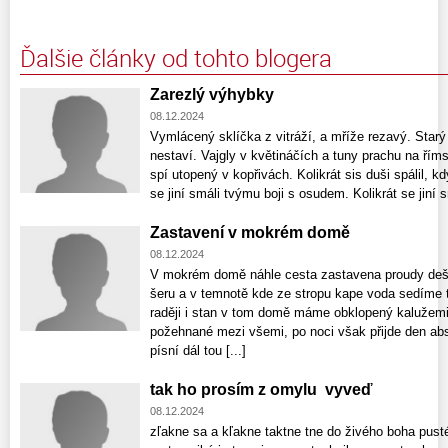
Ďalšie články od tohto blogera
Zarezlý výhybky
08.12.2024
Vymlácený sklíčka z vitráží, a mříže rezavý. Starý
nestaví. Vajgly v květináčích a tuny prachu na řím
spí utopený v kopřivách. Kolikrát sis duši spálil, k
se jiní smáli tvýmu boji s osudem. Kolikrát se jiní sm
Zastavení v mokrém domě
08.12.2024
V mokrém domě náhle cesta zastavena proudy dešt
šeru a v temnotě kde ze stropu kape voda sedíme t
raději i stan v tom domě máme obklopený kalužemi 
požehnané mezi všemi, po noci však přijde den a
písní dál tou [...]
tak ho prosím z omylu vyveď
08.12.2024
zľakne sa a kľakne taktne tne do živého boha pust