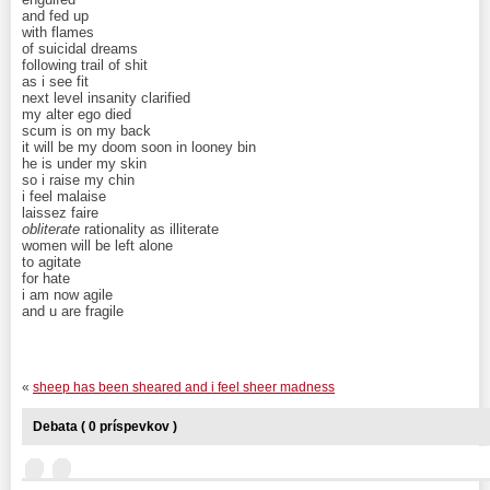
and fed up
with flames
of suicidal dreams
following trail of shit
as i see fit
next level insanity clarified
my alter ego died
scum is on my back
it will be my doom soon in looney bin
he is under my skin
so i raise my chin
i feel malaise
laissez faire
obliterate
rationality as illiterate
women will be left alone
to agitate
for hate
i am now agile
and u are fragile
«
sheep has been sheared and i feel sheer madness
Debata ( 0 príspevkov )