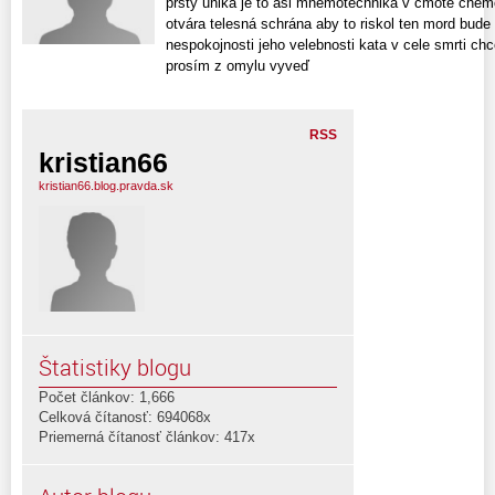
prsty uniká je to asi mnemotechnika v cmote chemo
otvára telesná schrána aby to riskol ten mord bude 
nespokojnosti jeho velebnosti kata v cele smrti chc
prosím z omylu vyveď
RSS
kristian66
kristian66.blog.pravda.sk
Štatistiky blogu
Počet článkov: 1,666
Celková čítanosť: 694068x
Priemerná čítanosť článkov: 417x