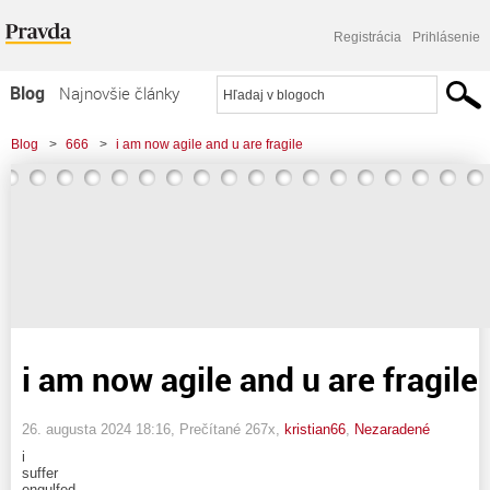
Registrácia
Prihlásenie
Blog
Najnovšie články
Najčítanejšie články
Blog
>
666
>
i am now agile and u are fragile
Najkomentovanejšie články
Zoznam blogov
Komerčné blogy
i am now agile and u are fragile
26. augusta 2024 18:16
, Prečítané 267x,
kristian66
,
Nezaradené
i
suffer
engulfed