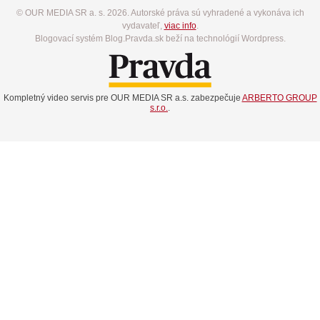
© OUR MEDIA SR a. s. 2026. Autorské práva sú vyhradené a vykonáva ich
vydavateľ,
viac info
.
Blogovací systém Blog.Pravda.sk beží na technológií Wordpress.
Kompletný video servis pre OUR MEDIA SR a.s. zabezpečuje
ARBERTO GROUP
s.r.o.
.