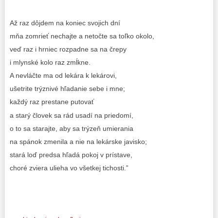
Až raz dôjdem na koniec svojich dní
mňa zomrieť nechajte a netočte sa toľko okolo,
veď raz i hrniec rozpadne sa na črepy
i mlynské kolo raz zmĺkne.
A nevláčte ma od lekára k lekárovi,
ušetrite trýznivé hľadanie sebe i mne;
každý raz prestane putovať
a starý človek sa rád usadí na priedomí,
o to sa starajte, aby sa trýzeň umierania
na spánok zmenila a nie na lekárske javisko;
stará loď predsa hľadá pokoj v prístave,
choré zviera ulieha vo všetkej tichosti.”