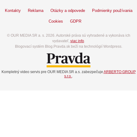
Kontakty
Reklama
Otázky a odpovede
Podmienky používania
Cookies
GDPR
© OUR MEDIA SR a. s. 2026. Autorské práva sú vyhradené a vykonáva ich
vydavateľ,
viac info
.
Blogovací systém Blog.Pravda.sk beží na technológií Wordpress.
Kompletný video servis pre OUR MEDIA SR a.s. zabezpečuje
ARBERTO GROUP
s.r.o.
.