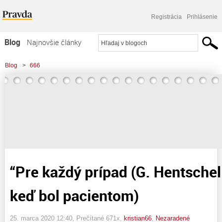
Registrácia
Prihlásenie
Blog
Najnovšie články
Najčítanejšie články
Blog
>
666
Najkomentovanejšie články
>
“Pre každý prípad (G. Hentschel – v situácii, keď bol pacientom)
Zoznam blogov
Komerčné blogy
“Pre každý prípad (G. Hentschel 
keď bol pacientom)
25. marca 2020 12:40
, Prečítané 671x,
kristian66
,
Nezaradené