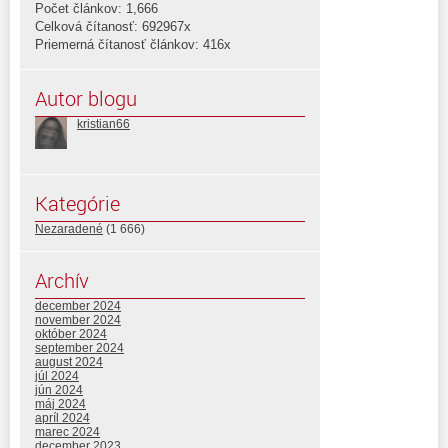
Počet článkov: 1,666
Celková čítanosť: 692967x
Priemerná čítanosť článkov: 416x
Autor blogu
kristian66
Kategórie
Nezaradené
(1 666)
Archív
december 2024
november 2024
október 2024
september 2024
august 2024
júl 2024
jún 2024
máj 2024
apríl 2024
marec 2024
december 2023