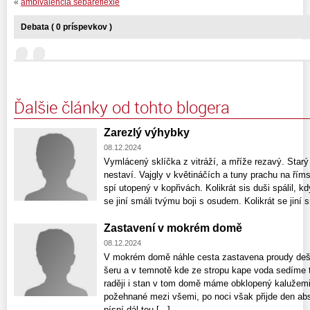
«
ambivalencia sebareflexie
Debata ( 0 príspevkov )
Ďalšie články od tohto blogera
Zarezlý výhybky
08.12.2024
Vymlácený sklíčka z vitráží, a mříže rezavý. Starý
nestaví. Vajgly v květináčích a tuny prachu na řím
spí utopený v kopřivách. Kolikrát sis duši spálil, k
se jiní smáli tvýmu boji s osudem. Kolikrát se jiní sm
Zastavení v mokrém domě
08.12.2024
V mokrém domě náhle cesta zastavena proudy dešt
šeru a v temnotě kde ze stropu kape voda sedíme t
raději i stan v tom domě máme obklopený kalužemi 
požehnané mezi všemi, po noci však přijde den a
písní dál tou [...]