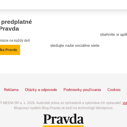
 predplatné
Pravda
stiahnite si ap
ormácie na každý deň
sledujte naše sociálne siete
íka Pravda
Reklama
Otázky a odpovede
Podmienky používania
Cookies
 MEDIA SR a. s. 2026. Autorské práva sú vyhradené a vykonáva ich vydavateľ,
via
Blogovací systém Blog.Pravda.sk beží na technológií Wordpress.