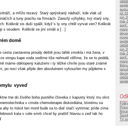
októ
sept
augu
itráží, a mříže rezavý. Starý oprýskaný nádraží, kde vlak už
júl 2
jún 
tináčích a tuny prachu na římsách. Zarezlý výhybky, tvý starý sny,
máj 
h. Kolikrát sis duši spálil, když´s ty sny chtěl vyrvat ven? Kolikrát
apríl
i s osudem. Kolikrát se jiní smáli a [...]
mare
dece
nove
krém domě
sept
októ
jún 
cesta zastavena proudy deště jsou táhlé zmokla i má žena, v
máj 
apríl
 ze stropu kape voda sedíme tiše nehnutě věříme, že se to poddá,
mare
domě máme obklopený kalužemi i ty těžké chvíle jsou staré známé
febr
, po noci však přijde den absolutnem vykouzlen my půjdeme s
janu
dece
októ
sept
 omylu vyveď
Od
aktne tne do živého boha pustého človeka z kapusty ktorý mu skrz
i mnemotechnika v cmote chemoterapie diskordiána, ktorému sa
Fotky
Prav
a aby to riskol ten mord bude sa to diať stačí vytrimac príde zima
Rece
lebnosti kata v cele smrti chcel by praštiť hlavou o zeď tak ho
Šport
ď
TV p