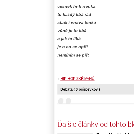
česnek hi-fi rtěnka
tu každý líbá rád
stačí i vrstva tenká
vůně je to libá
a jak ta líbá
je o co se opřít
nemíním se přít
«
HIP-HOP SKŘIVANŮ
Debata ( 0 príspevkov )
Ďalšie články od tohto b