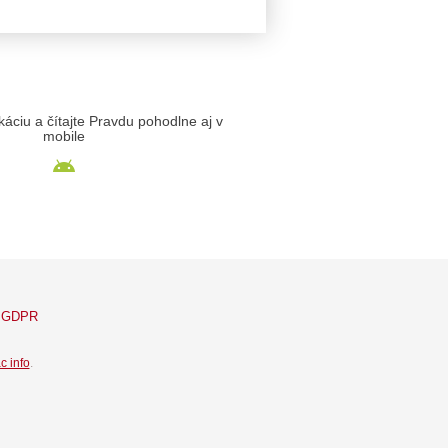
likáciu a čítajte Pravdu pohodlne aj v
mobile
GDPR
c info
.