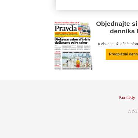
Objednajte si
denníka 
a získajte užitočné inf
Predplatné denn
Kontakty
© OUR