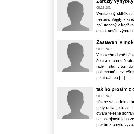
Zarezlý výhybky
08.12.2024
Vymlácený sklíčka z v
nestaví. Vajgly v kvě
spí utopený v kopřivác
se jiní smáli tvýmu boj
Zastavení v mo
08.12.2024
V mokrém domě náhle 
šeru a v temnotě kde
raději i stan v tom 
požehnané mezi všemi
písní dál tou [...]
tak ho prosím z
08.12.2024
zľakne sa a kľakne t
prsty uniká je to as
otvára telesná schrán
nespokojnosti jeho ve
prosím z omylu vyve