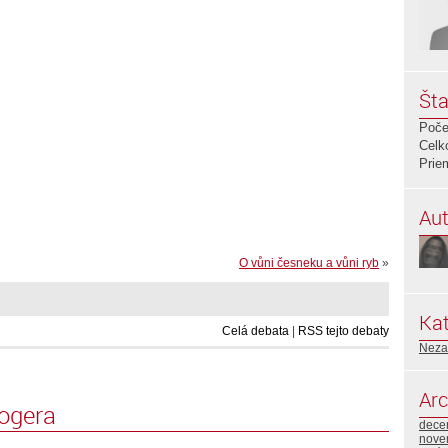
Šta
Poče
Celk
Prie
Aut
O vůni česneku a vůni ryb
»
Kat
Celá debata
|
RSS tejto debaty
Neza
Arc
logera
dece
nove