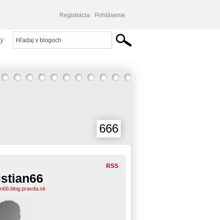
Registrácia
Prihlásenie
y
666
RSS
istian66
ian66.blog.pravda.sk