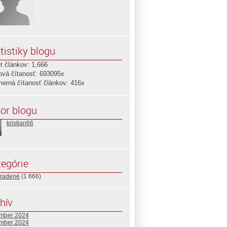
tistiky blogu
t článkov: 1,666
ová čítanosť: 693095x
merná čítanosť článkov: 416x
or blogu
kristian66
egórie
radené
(1 666)
hív
mber 2024
mber 2024