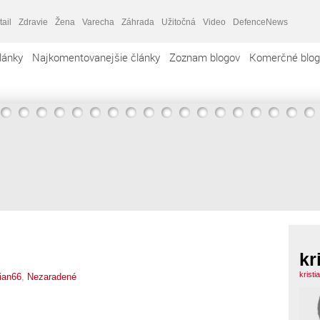
tail
Zdravie
Žena
Varecha
Záhrada
Užitočná
Video
DefenceNews
lánky
Najkomentovanejšie články
Zoznam blogov
Komerčné blog
kr
krist
tian66
,
Nezaradené