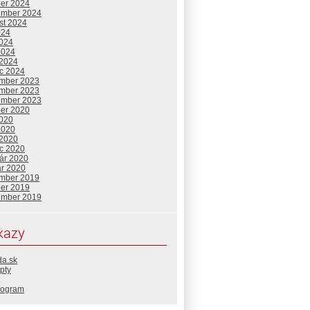
ber 2024
ember 2024
st 2024
024
2024
2024
 2024
c 2024
mber 2023
mber 2023
ember 2023
ber 2020
2020
2020
 2020
c 2020
uár 2020
ár 2020
mber 2019
ber 2019
ember 2019
kazy
da.sk
pty
rogram