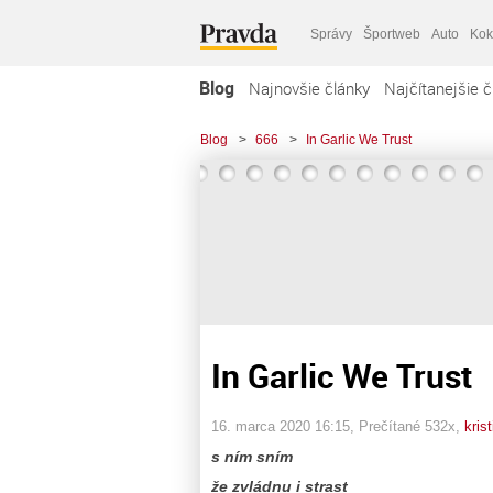
Správy
Športweb
Auto
Kok
Blog
Najnovšie články
Najčítanejšie č
Blog
>
666
>
In Garlic We Trust
In Garlic We Trust
16. marca 2020 16:15
, Prečítané 532x,
kris
s ním sním
že zvládnu i strast